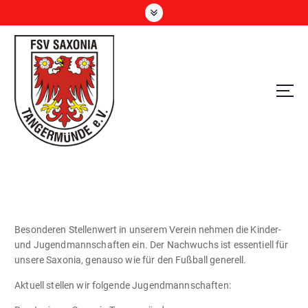
Z
u
m
I
n
h
a
l
t
s
p
r
i
n
g
Besonderen Stellenwert in unserem Verein nehmen die Kinder-
e
und Jugendmannschaften ein. Der Nachwuchs ist essentiell für
n
unsere Saxonia, genauso wie für den Fußball generell.
Aktuell stellen wir folgende Jugendmannschaften: